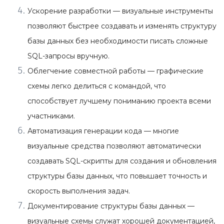
Ускорение разработки — визуальные инструменты
позволяют быстрее создавать и изменять структуру
базы данных без необходимости писать сложные
SQL-запросы вручную.
Облегчение совместной работы — графические
схемы легко делиться с командой, что
способствует лучшему пониманию проекта всеми
участниками.
Автоматизация генерации кода — многие
визуальные средства позволяют автоматически
создавать SQL-скрипты для создания и обновления
структуры базы данных, что повышает точность и
скорость выполнения задач.
Документирование структуры базы данных —
визуальные схемы служат хорошей документацией,