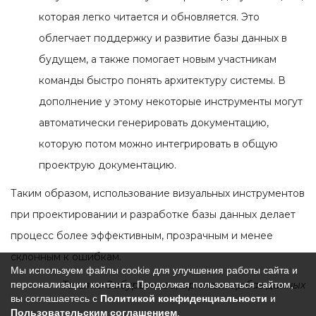
которая легко читается и обновляется. Это
облегчает поддержку и развитие базы данных в
будущем, а также помогает новым участникам
команды быстро понять архитектуру системы. В
дополнение у этому некоторые инструменты могут
автоматически генерировать документацию,
которую потом можно интегрировать в общую
проектрую документацию.
Таким образом, использование визуальных инструментов
при проектировании и разработке базы данных делает
процесс более эффективным, прозрачным и менее
склонным к ошибкам.
Мы используем файлы cookie для улучшения работы сайта и
Татьяна Забурьянова, архитектор баз данных
персонализации контента. Продолжая пользоваться сайтом,
вы соглашаетесь с
Политикой конфиденциальности
и
Пользовательским соглашением
.